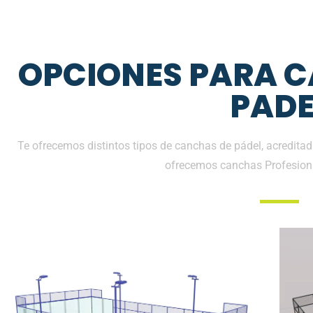
OPCIONES PARA 
PADE
Te ofrecemos distintos tipos de canchas de pádel, acreditad
ofrecemos canchas Profesion