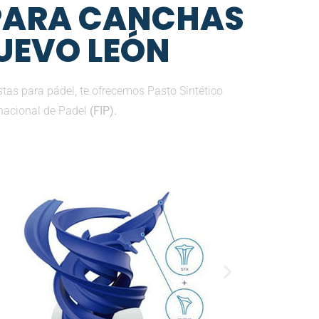
 PARA CANCHAS
NUEVO LEÓN
tas para pádel, te ofrecemos Pasto Sintético
nacional de Padel
(FIP).