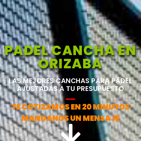
PADEL CANCHA EN
ORIZABA
LAS MEJORES CANCHAS PARA PÁDEL
AJUSTADAS A TU PRESUPUESTO
TE COTIZAMOS EN 20 MINUTOS
MANDANOS UN MENSAJE