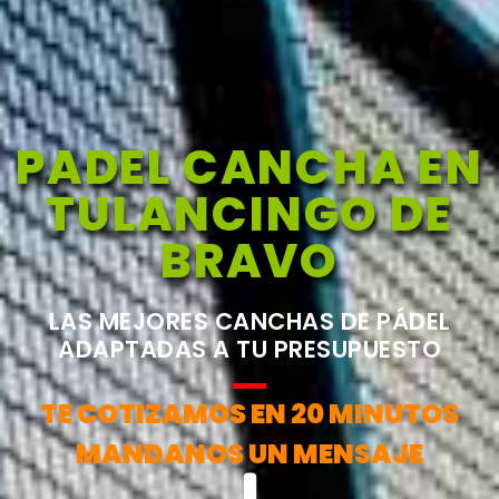
PADEL CANCHA EN
TULANCINGO DE
BRAVO
LAS MEJORES CANCHAS DE PÁDEL
ADAPTADAS A TU PRESUPUESTO
TE COTIZAMOS EN 20 MINUTOS
MANDANOS UN MENSAJE