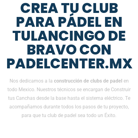
CREA TU CLUB
PARA PÁDEL EN
TULANCINGO DE
BRAVO CON
PADELCENTER.MX
Nos dedicamos a la
construcción de clubs de padel
en
todo Mexico. Nuestros técnicos se encargan de Construir
tus Canchas desde la base hasta el sistema eléctrico. Te
acompañamos durante todos los pasos de tu proyecto,
para que tu club de padel sea todo un Éxito.