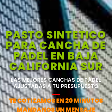
PASTO SINTETICO
PARA CANCHA DE
PADEL EN BAJA
CALIFORNIA SUR
LAS MEJORES CANCHAS DE PÁDEL
AJUSTADAS A TU PRESUPUESTO
TE COTIZAMOS EN 20 MINUTOS
MANDANOS UN MENSAJE