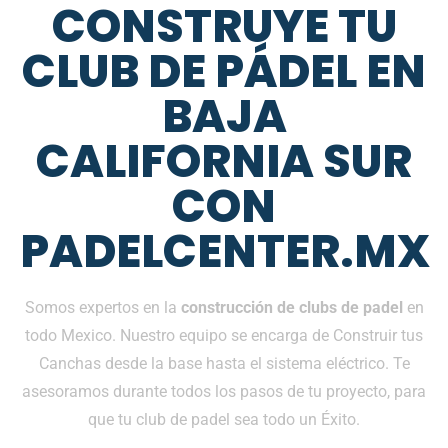
CONSTRUYE TU
CLUB DE PÁDEL EN
BAJA
CALIFORNIA SUR
CON
PADELCENTER.MX
Somos expertos en la
construcción de clubs de padel
en
todo Mexico. Nuestro equipo se encarga de Construir tus
Canchas desde la base hasta el sistema eléctrico. Te
asesoramos durante todos los pasos de tu proyecto, para
que tu club de padel sea todo un Éxito.