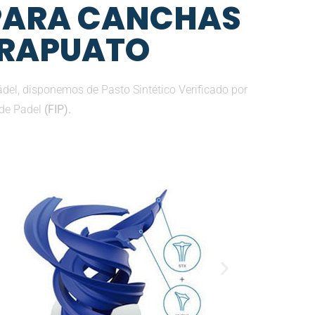
 PARA CANCHAS
 IRAPUATO
el, disponemos de Pasto Sintético Verificado por
 de Padel
(FIP).