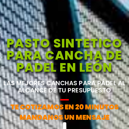
PASTO SINTETICO
PARA CANCHA DE
PADEL EN LEÓN
LAS MEJORES CANCHAS PARA PÁDEL AL
ALCANCE DE TU PRESUPUESTO
TE COTIZAMOS EN 20 MINUTOS
MANDANOS UN MENSAJE