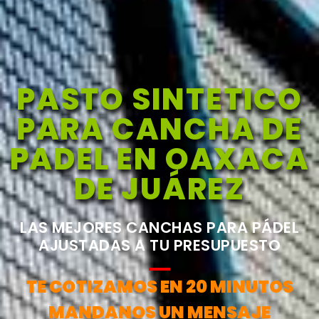
PASTO SINTETICO
PARA CANCHA DE
PADEL EN OAXACA
DE JUÁREZ
LAS MEJORES CANCHAS PARA PÁDEL
AJUSTADAS A TU PRESUPUESTO
TE COTIZAMOS EN 20 MINUTOS
MANDANOS UN MENSAJE