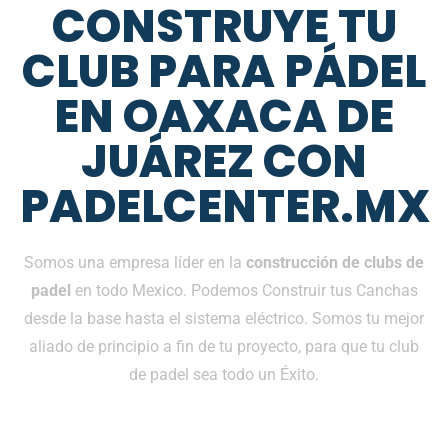
CONSTRUYE TU
CLUB PARA PÁDEL
EN OAXACA DE
JUÁREZ CON
PADELCENTER.MX
Somos una empresa líder en la
construcción de clubs de
padel
en todo Mexico. Podemos Construir tus Canchas
desde la base hasta el sistema eléctrico. Somos tu mejor
aliado de principio a fin de tu proyecto, para que tu club
de padel sea todo un Éxito.