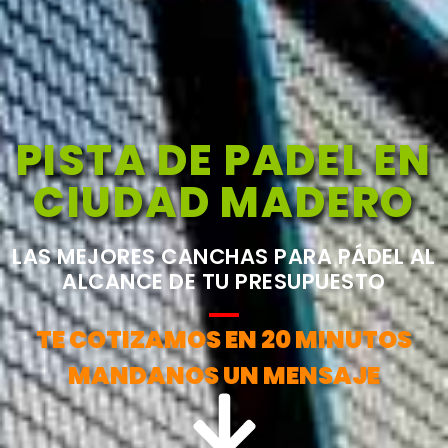
PISTA DE PADEL EN
CIUDAD MADERO
LAS MEJORES CANCHAS PARA PÁDEL AL
ALCANCE DE TU PRESUPUESTO
TE COTIZAMOS EN 20 MINUTOS
MANDANOS UN MENSAJE