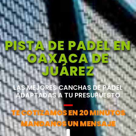
PISTA DE PADEL EN
OAXACA DE
JUÁREZ
LAS MEJORES CANCHAS DE PÁDEL
ADAPTADAS A TU PRESUPUESTO
TE COTIZAMOS EN 20 MINUTOS
MANDANOS UN MENSAJE