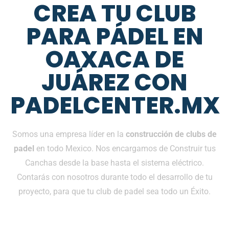
CREA TU CLUB
PARA PÁDEL EN
OAXACA DE
JUÁREZ CON
PADELCENTER.MX
Somos una empresa líder en la
construcción de clubs de
padel
en todo Mexico. Nos encargamos de Construir tus
Canchas desde la base hasta el sistema eléctrico.
Contarás con nosotros durante todo el desarrollo de tu
proyecto, para que tu club de padel sea todo un Éxito.