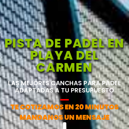
PISTA DE PADEL EN
PLAYA DEL
CARMEN
LAS MEJORES CANCHAS PARA PÁDEL
ADAPTADAS A TU PRESUPUESTO
TE COTIZAMOS EN 20 MINUTOS
MANDANOS UN MENSAJE