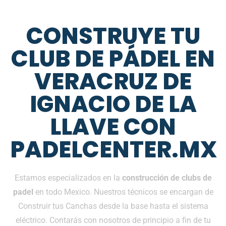
CONSTRUYE TU
CLUB DE PÁDEL EN
VERACRUZ DE
IGNACIO DE LA
LLAVE CON
PADELCENTER.MX
Estamos especializados en la
construcción de clubs de
padel
en todo Mexico. Nuestros técnicos se encargan de
Construir tus Canchas desde la base hasta el sistema
eléctrico. Contarás con nosotros de principio a fin de tu