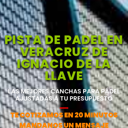
PISTA DE PADEL EN
VERACRUZ DE
IGNACIO DE LA
LLAVE
LAS MEJORES CANCHAS PARA PÁDEL
AJUSTADAS A TU PRESUPUESTO
TE COTIZAMOS EN 20 MINUTOS
MANDANOS UN MENSAJE