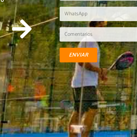
TU
ENVIAR