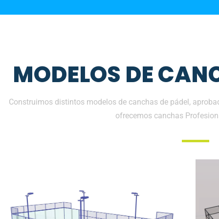
MODELOS DE CANC
Construimos distintos modelos de canchas de pádel, aprobada
ofrecemos canchas Profesion