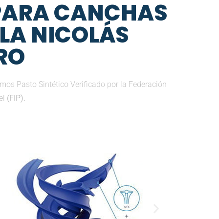
 PARA CANCHAS
LLA NICOLÁS
RO
mos Pasto Sintético Verificado por la Federación
el
(FIP).