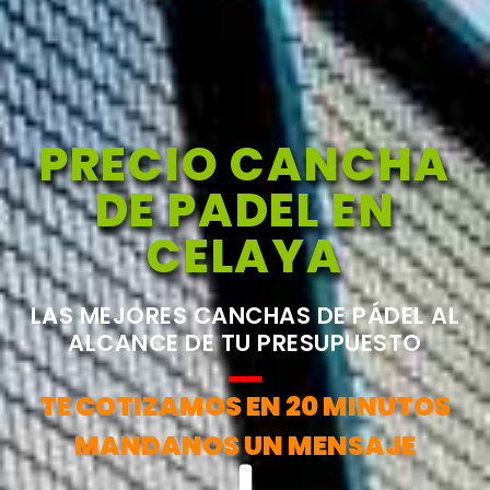
PRECIO CANCHA
DE PADEL EN
CELAYA
LAS MEJORES CANCHAS DE PÁDEL AL
ALCANCE DE TU PRESUPUESTO
TE COTIZAMOS EN 20 MINUTOS
MANDANOS UN MENSAJE