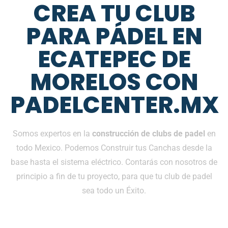
CREA TU CLUB
PARA PÁDEL EN
ECATEPEC DE
MORELOS CON
PADELCENTER.MX
Somos expertos en la
construcción de clubs de padel
en
todo Mexico. Podemos Construir tus Canchas desde la
base hasta el sistema eléctrico. Contarás con nosotros de
principio a fin de tu proyecto, para que tu club de padel
sea todo un Éxito.