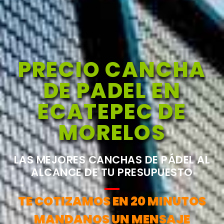
PRECIO CANCHA
DE PADEL EN
ECATEPEC DE
MORELOS
LAS MEJORES CANCHAS DE PÁDEL AL
ALCANCE DE TU PRESUPUESTO
TE COTIZAMOS EN 20 MINUTOS
MANDANOS UN MENSAJE