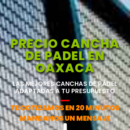
PRECIO CANCHA
DE PADEL EN
OAXACA
LAS MEJORES CANCHAS DE PÁDEL
ADAPTADAS A TU PRESUPUESTO
TE COTIZAMOS EN 20 MINUTOS
MANDANOS UN MENSAJE