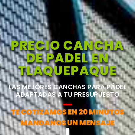
PRECIO CANCHA
DE PADEL EN
TLAQUEPAQUE
LAS MEJORES CANCHAS PARA PÁDEL
ADAPTADAS A TU PRESUPUESTO
TE COTIZAMOS EN 20 MINUTOS
MANDANOS UN MENSAJE