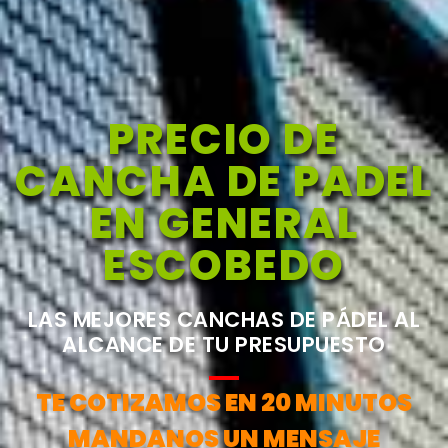
PRECIO DE
CANCHA DE PADEL
EN GENERAL
ESCOBEDO
LAS MEJORES CANCHAS DE PÁDEL AL
ALCANCE DE TU PRESUPUESTO
TE COTIZAMOS EN 20 MINUTOS
MANDANOS UN MENSAJE