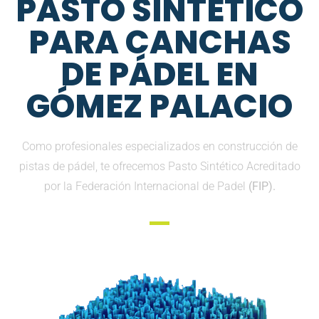
PASTO SINTETICO
PARA CANCHAS
DE PÁDEL EN
GÓMEZ PALACIO
Como profesionales especializados en construcción de
pistas de pádel, te ofrecemos Pasto Sintético Acreditado
por la Federación Internacional de Padel
(FIP).