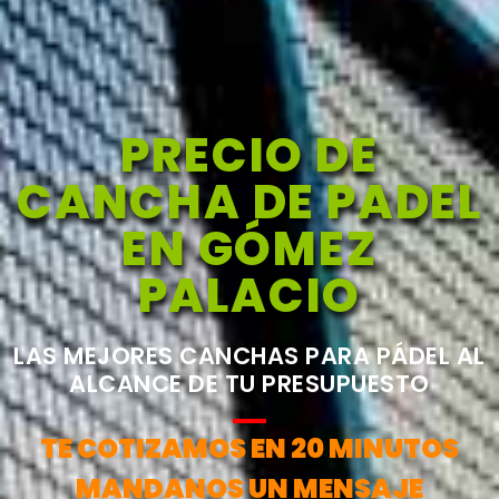
PRECIO DE
CANCHA DE PADEL
EN GÓMEZ
PALACIO
LAS MEJORES CANCHAS PARA PÁDEL AL
ALCANCE DE TU PRESUPUESTO
TE COTIZAMOS EN 20 MINUTOS
MANDANOS UN MENSAJE