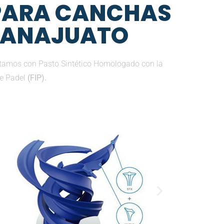
 PARA CANCHAS
GUANAJUATO
ntamos con Pasto Sintético Homologado con la
de Padel
(FIP).