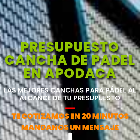
PRESUPUESTO
CANCHA DE PADEL
EN APODACA
LAS MEJORES CANCHAS PARA PÁDEL AL
ALCANCE DE TU PRESUPUESTO
TE COTIZAMOS EN 20 MINUTOS
MANDANOS UN MENSAJE