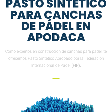
PASTO SINTETICO
PARA CANCHAS
DE PÁDEL EN
APODACA
Como expertos en construcción de canchas para pádel, te
ofrecemos Pasto Sintético Aprobado por la Federación
Internacional de Padel
(FIP).