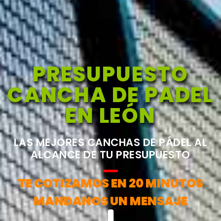
PRESUPUESTO
CANCHA DE PADEL
EN LEÓN
LAS MEJORES CANCHAS DE PÁDEL AL
ALCANCE DE TU PRESUPUESTO
TE COTIZAMOS EN 20 MINUTOS
MANDANOS UN MENSAJE