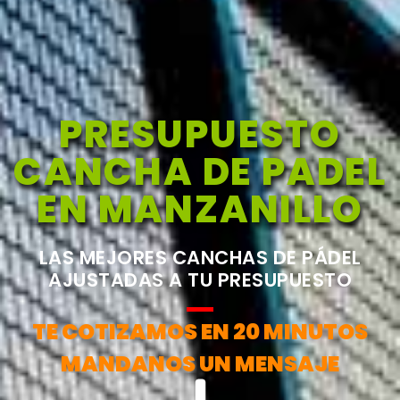
PRESUPUESTO
CANCHA DE PADEL
EN MANZANILLO
LAS MEJORES CANCHAS DE PÁDEL
AJUSTADAS A TU PRESUPUESTO
TE COTIZAMOS EN 20 MINUTOS
MANDANOS UN MENSAJE