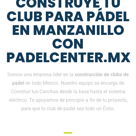
CONSTRUYE TU
CLUB PARA PÁDEL
EN MANZANILLO
CON
PADELCENTER.MX
Somos una empresa líder en la
construcción de clubs de
padel
en todo Mexico. Nuestro equipo se encarga de
Construir tus Canchas desde la base hasta el sistema
eléctrico. Te apoyamos de principio a fin de tu proyecto,
para que tu club de padel sea todo un Éxito.