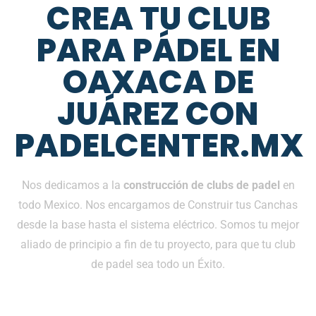
CREA TU CLUB
PARA PÁDEL EN
OAXACA DE
JUÁREZ CON
PADELCENTER.MX
Nos dedicamos a la
construcción de clubs de padel
en
todo Mexico. Nos encargamos de Construir tus Canchas
desde la base hasta el sistema eléctrico. Somos tu mejor
aliado de principio a fin de tu proyecto, para que tu club
de padel sea todo un Éxito.