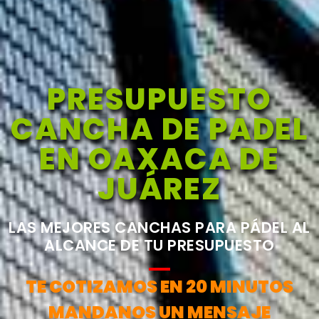
PRESUPUESTO
CANCHA DE PADEL
EN OAXACA DE
JUÁREZ
LAS MEJORES CANCHAS PARA PÁDEL AL
ALCANCE DE TU PRESUPUESTO
TE COTIZAMOS EN 20 MINUTOS
MANDANOS UN MENSAJE