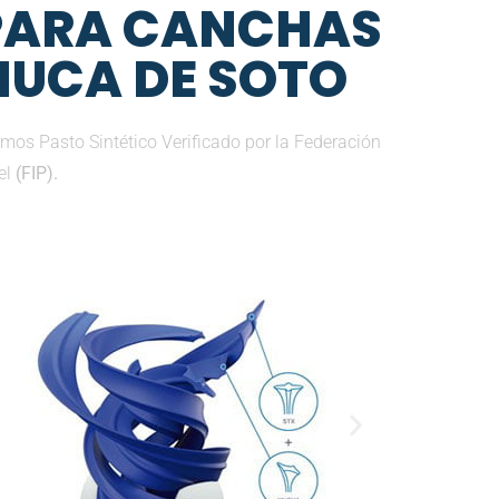
 PARA CANCHAS
HUCA DE SOTO
amos Pasto Sintético Verificado por la Federación
el
(FIP).