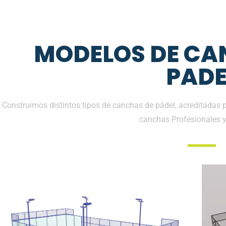
MODELOS DE CA
PADE
Construimos distintos tipos de canchas de pádel, acreditadas 
canchas Profesionales 