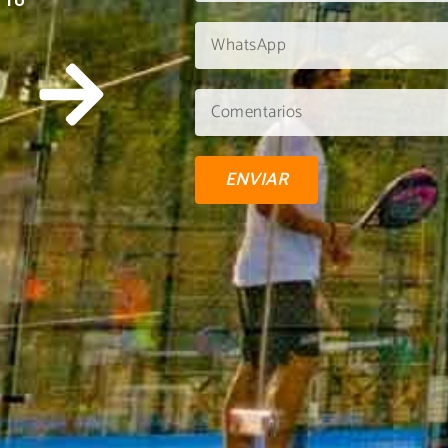
 TU
ENVIAR