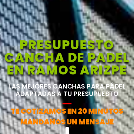
PRESUPUESTO
CANCHA DE PADEL
EN RAMOS ARIZPE
LAS MEJORES CANCHAS PARA PÁDEL
ADAPTADAS A TU PRESUPUESTO
TE COTIZAMOS EN 20 MINUTOS
MANDANOS UN MENSAJE