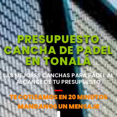
PRESUPUESTO
CANCHA DE PADEL
EN TONALÁ
LAS MEJORES CANCHAS PARA PÁDEL AL
ALCANCE DE TU PRESUPUESTO
TE COTIZAMOS EN 20 MINUTOS
MANDANOS UN MENSAJE