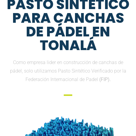
PASTO SINTETICO
PARA CANCHAS
DE PÁDEL EN
TONALÁ
Como empresa lider en construcción de canchas de
pádel, solo utilizamos Pasto Sintético Verificado por la
Federación Internacional de Padel
(FIP).